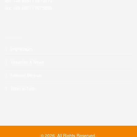
fon: +49 4651 / 9679772
fax: +49 4651 / 9675839
..............
Impressum
Aktuelles & News
Interner Bereich
Datenschutz
© 2026. All Rights Reserved.